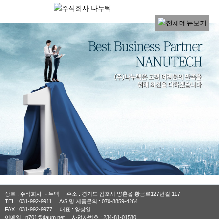
상호 : 주식회사 나누텍 주소 : 경기도 김포시 양촌읍 황금로127번길 117
TEL : 031-992-9911 A/S 및 제품문의 : 070-8859-4264
FAX : 031-992-9977 대표 : 양상일
이메일 : n701@daum.net 사업자번호 : 234-81-01580